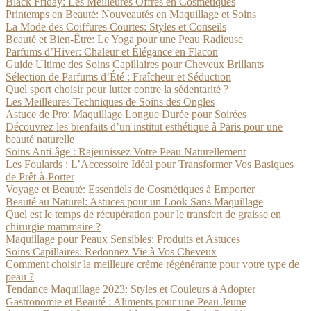
Black Friday: Les Meilleures Offres en Cosmétiques
Printemps en Beauté: Nouveautés en Maquillage et Soins
La Mode des Coiffures Courtes: Styles et Conseils
Beauté et Bien-Être: Le Yoga pour une Peau Radieuse
Parfums d’Hiver: Chaleur et Élégance en Flacon
Guide Ultime des Soins Capillaires pour Cheveux Brillants
Sélection de Parfums d’Été : Fraîcheur et Séduction
Quel sport choisir pour lutter contre la sédentarité ?
Les Meilleures Techniques de Soins des Ongles
Astuce de Pro: Maquillage Longue Durée pour Soirées
Découvrez les bienfaits d’un institut esthétique à Paris pour une
beauté naturelle
Soins Anti-âge : Rajeunissez Votre Peau Naturellement
Les Foulards : L’Accessoire Idéal pour Transformer Vos Basiques
de Prêt-à-Porter
Voyage et Beauté: Essentiels de Cosmétiques à Emporter
Beauté au Naturel: Astuces pour un Look Sans Maquillage
Quel est le temps de récupération pour le transfert de graisse en
chirurgie mammaire ?
Maquillage pour Peaux Sensibles: Produits et Astuces
Soins Capillaires: Redonnez Vie à Vos Cheveux
Comment choisir la meilleure crème régénérante pour votre type de
peau ?
Tendance Maquillage 2023: Styles et Couleurs à Adopter
Gastronomie et Beauté : Aliments pour une Peau Jeune