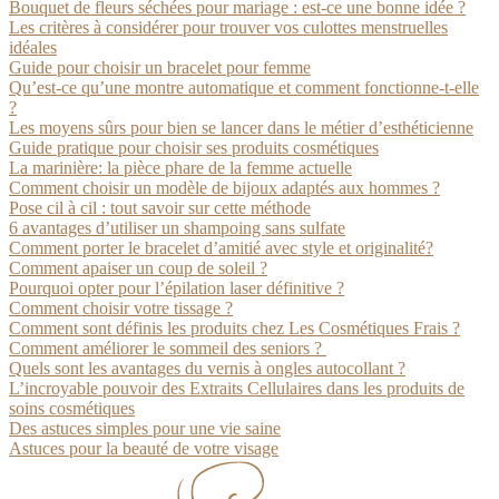
Bouquet de fleurs séchées pour mariage : est-ce une bonne idée ?
Les critères à considérer pour trouver vos culottes menstruelles
idéales
Guide pour choisir un bracelet pour femme
Qu’est-ce qu’une montre automatique et comment fonctionne-t-elle
?
Les moyens sûrs pour bien se lancer dans le métier d’esthéticienne
Guide pratique pour choisir ses produits cosmétiques
La marinière: la pièce phare de la femme actuelle
Comment choisir un modèle de bijoux adaptés aux hommes ?
Pose cil à cil : tout savoir sur cette méthode
6 avantages d’utiliser un shampoing sans sulfate
Comment porter le bracelet d’amitié avec style et originalité?
Comment apaiser un coup de soleil ?
Pourquoi opter pour l’épilation laser définitive ?
Comment choisir votre tissage ?
Comment sont définis les produits chez Les Cosmétiques Frais ?
Comment améliorer le sommeil des seniors ?
Quels sont les avantages du vernis à ongles autocollant ?
L’incroyable pouvoir des Extraits Cellulaires dans les produits de
soins cosmétiques
Des astuces simples pour une vie saine
Astuces pour la beauté de votre visage