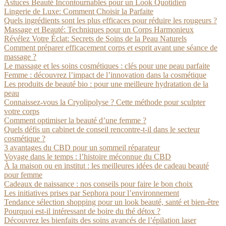
Astuces Beauté Incontournables pour un Look Quotidien
Lingerie de Luxe: Comment Choisir la Parfaite
Quels ingrédients sont les plus efficaces pour réduire les rougeurs ?
Massage et Beauté: Techniques pour un Corps Harmonieux
Révélez Votre Éclat: Secrets de Soins de la Peau Naturels
Comment préparer efficacement corps et esprit avant une séance de
massage ?
Le massage et les soins cosmétiques : clés pour une peau parfaite
Femme : découvrez l’impact de l’innovation dans la cosmétique
Les produits de beauté bio : pour une meilleure hydratation de la
peau
Connaissez-vous la Cryolipolyse ? Cette méthode pour sculpter
votre corps
Comment optimiser la beauté d’une femme ?
Quels défis un cabinet de conseil rencontre-t-il dans le secteur
cosmétique ?
3 avantages du CBD pour un sommeil réparateur
Voyage dans le temps : l’histoire méconnue du CBD
À la maison ou en institut : les meilleures idées de cadeau beauté
pour femme
Cadeaux de naissance : nos conseils pour faire le bon choix
Les initiatives prises par Sephora pour l’environnement
Tendance sélection shopping pour un look beauté, santé et bien-être
Pourquoi est-il intéressant de boire du thé détox ?
Découvrez les bienfaits des soins avancés de l’épilation laser