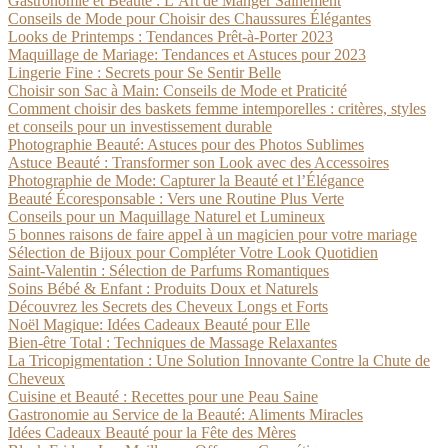
Gastronomie et Beauté : L’Art de Manger Sainement
Conseils de Mode pour Choisir des Chaussures Élégantes
Looks de Printemps : Tendances Prêt-à-Porter 2023
Maquillage de Mariage: Tendances et Astuces pour 2023
Lingerie Fine : Secrets pour Se Sentir Belle
Choisir son Sac à Main: Conseils de Mode et Praticité
Comment choisir des baskets femme intemporelles : critères, styles
et conseils pour un investissement durable
Photographie Beauté: Astuces pour des Photos Sublimes
Astuce Beauté : Transformer son Look avec des Accessoires
Photographie de Mode: Capturer la Beauté et l’Élégance
Beauté Écoresponsable : Vers une Routine Plus Verte
Conseils pour un Maquillage Naturel et Lumineux
5 bonnes raisons de faire appel à un magicien pour votre mariage
Sélection de Bijoux pour Compléter Votre Look Quotidien
Saint-Valentin : Sélection de Parfums Romantiques
Soins Bébé & Enfant : Produits Doux et Naturels
Découvrez les Secrets des Cheveux Longs et Forts
Noël Magique: Idées Cadeaux Beauté pour Elle
Bien-être Total : Techniques de Massage Relaxantes
La Tricopigmentation : Une Solution Innovante Contre la Chute de
Cheveux
Cuisine et Beauté : Recettes pour une Peau Saine
Gastronomie au Service de la Beauté: Aliments Miracles
Idées Cadeaux Beauté pour la Fête des Mères