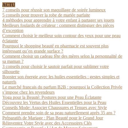
ACTU
7 conseils pour réussir son maquillage de soirée lumineux
5 conseils pour trouver la robe de mariée parfaite
4 méthodes pour apprendre à votre enfant à partager ses jouets
Meilleurs foulards de créateur : comment distinguer des pièces
d’exception
Comment choisir le meilleur soin contour des yeux pour une peau
éclatante
Pourquoi le shopping beauté en pharmacie est souvent plus
intéressant qu’en grande surface ?
Comment choisir un cadeau fête des mères selon la personnalité de
sa maman ?
3 conseils pour choisir le sautoir parfait pour sublimer votre
silhouette
Booster son énergie avec les huiles essentielles : gestes simples et
naturels
Le marché français du parfum B2B : pourquoi la Collection Privée
s’impose chez les revendeurs
Yoga pour la Beauté: Postures pour une Peau Éclatante
Découvrez les Vertus des Huiles Essentielles pour la Peau
Conseils Mode: Associer Chaussures et Tenues avec Style
Comment prendre soin de sa peau naturellement après 35 ans ?
Préparatifs de Mariage : Plan Beauté pour le Grand Jour
Réinventez Votre Style avec des Accessoires Clés