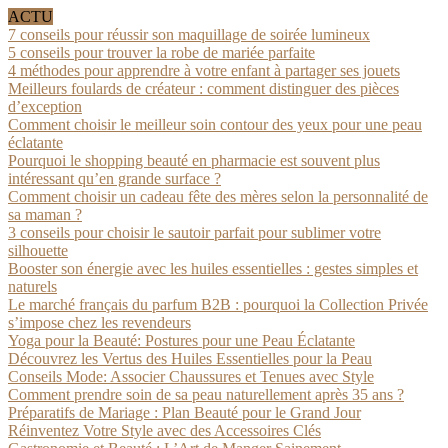
ACTU
7 conseils pour réussir son maquillage de soirée lumineux
5 conseils pour trouver la robe de mariée parfaite
4 méthodes pour apprendre à votre enfant à partager ses jouets
Meilleurs foulards de créateur : comment distinguer des pièces
d’exception
Comment choisir le meilleur soin contour des yeux pour une peau
éclatante
Pourquoi le shopping beauté en pharmacie est souvent plus
intéressant qu’en grande surface ?
Comment choisir un cadeau fête des mères selon la personnalité de
sa maman ?
3 conseils pour choisir le sautoir parfait pour sublimer votre
silhouette
Booster son énergie avec les huiles essentielles : gestes simples et
naturels
Le marché français du parfum B2B : pourquoi la Collection Privée
s’impose chez les revendeurs
Yoga pour la Beauté: Postures pour une Peau Éclatante
Découvrez les Vertus des Huiles Essentielles pour la Peau
Conseils Mode: Associer Chaussures et Tenues avec Style
Comment prendre soin de sa peau naturellement après 35 ans ?
Préparatifs de Mariage : Plan Beauté pour le Grand Jour
Réinventez Votre Style avec des Accessoires Clés