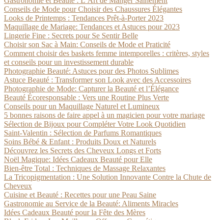
Gastronomie et Beauté : L’Art de Manger Sainement
Conseils de Mode pour Choisir des Chaussures Élégantes
Looks de Printemps : Tendances Prêt-à-Porter 2023
Maquillage de Mariage: Tendances et Astuces pour 2023
Lingerie Fine : Secrets pour Se Sentir Belle
Choisir son Sac à Main: Conseils de Mode et Praticité
Comment choisir des baskets femme intemporelles : critères, styles
et conseils pour un investissement durable
Photographie Beauté: Astuces pour des Photos Sublimes
Astuce Beauté : Transformer son Look avec des Accessoires
Photographie de Mode: Capturer la Beauté et l’Élégance
Beauté Écoresponsable : Vers une Routine Plus Verte
Conseils pour un Maquillage Naturel et Lumineux
5 bonnes raisons de faire appel à un magicien pour votre mariage
Sélection de Bijoux pour Compléter Votre Look Quotidien
Saint-Valentin : Sélection de Parfums Romantiques
Soins Bébé & Enfant : Produits Doux et Naturels
Découvrez les Secrets des Cheveux Longs et Forts
Noël Magique: Idées Cadeaux Beauté pour Elle
Bien-être Total : Techniques de Massage Relaxantes
La Tricopigmentation : Une Solution Innovante Contre la Chute de
Cheveux
Cuisine et Beauté : Recettes pour une Peau Saine
Gastronomie au Service de la Beauté: Aliments Miracles
Idées Cadeaux Beauté pour la Fête des Mères