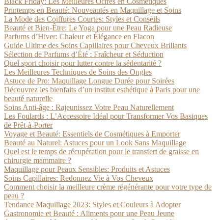
Black Friday: Les Meilleures Offres en Cosmétiques
Printemps en Beauté: Nouveautés en Maquillage et Soins
La Mode des Coiffures Courtes: Styles et Conseils
Beauté et Bien-Être: Le Yoga pour une Peau Radieuse
Parfums d’Hiver: Chaleur et Élégance en Flacon
Guide Ultime des Soins Capillaires pour Cheveux Brillants
Sélection de Parfums d’Été : Fraîcheur et Séduction
Quel sport choisir pour lutter contre la sédentarité ?
Les Meilleures Techniques de Soins des Ongles
Astuce de Pro: Maquillage Longue Durée pour Soirées
Découvrez les bienfaits d’un institut esthétique à Paris pour une
beauté naturelle
Soins Anti-âge : Rajeunissez Votre Peau Naturellement
Les Foulards : L’Accessoire Idéal pour Transformer Vos Basiques
de Prêt-à-Porter
Voyage et Beauté: Essentiels de Cosmétiques à Emporter
Beauté au Naturel: Astuces pour un Look Sans Maquillage
Quel est le temps de récupération pour le transfert de graisse en
chirurgie mammaire ?
Maquillage pour Peaux Sensibles: Produits et Astuces
Soins Capillaires: Redonnez Vie à Vos Cheveux
Comment choisir la meilleure crème régénérante pour votre type de
peau ?
Tendance Maquillage 2023: Styles et Couleurs à Adopter
Gastronomie et Beauté : Aliments pour une Peau Jeune