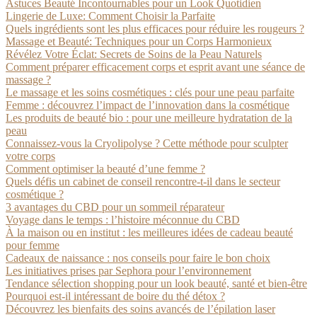
Astuces Beauté Incontournables pour un Look Quotidien
Lingerie de Luxe: Comment Choisir la Parfaite
Quels ingrédients sont les plus efficaces pour réduire les rougeurs ?
Massage et Beauté: Techniques pour un Corps Harmonieux
Révélez Votre Éclat: Secrets de Soins de la Peau Naturels
Comment préparer efficacement corps et esprit avant une séance de
massage ?
Le massage et les soins cosmétiques : clés pour une peau parfaite
Femme : découvrez l’impact de l’innovation dans la cosmétique
Les produits de beauté bio : pour une meilleure hydratation de la
peau
Connaissez-vous la Cryolipolyse ? Cette méthode pour sculpter
votre corps
Comment optimiser la beauté d’une femme ?
Quels défis un cabinet de conseil rencontre-t-il dans le secteur
cosmétique ?
3 avantages du CBD pour un sommeil réparateur
Voyage dans le temps : l’histoire méconnue du CBD
À la maison ou en institut : les meilleures idées de cadeau beauté
pour femme
Cadeaux de naissance : nos conseils pour faire le bon choix
Les initiatives prises par Sephora pour l’environnement
Tendance sélection shopping pour un look beauté, santé et bien-être
Pourquoi est-il intéressant de boire du thé détox ?
Découvrez les bienfaits des soins avancés de l’épilation laser