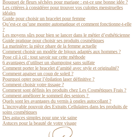
Bouquet de fleurs séchées pour mariage : est-ce une bonne idée ?
Les critères à considérer pour trouver vos culottes menstruelles
idéales
Guide pour choisir un bracelet pour femme
Qu’est-ce qu’une montre automatique et comment fonctionne-t-elle
?
Les moyens sûrs pour bien se lancer dans le métier d’esthéticienne
Guide pratique pour choisir ses produits cosmétiques
La marinière: la pièce phare de la femme actuelle
Comment choisir un modèle de bijoux adaptés aux hommes ?
Pose cil à cil : tout savoir sur cette méthode
6 avantages d’utiliser un shampoing sans sulfate
Comment porter le bracelet d’amitié avec style et originalité?
Comment apaiser un coup de soleil ?
Pourquoi opter pour l’épilation laser définitive ?
Comment choisir votre tissage ?
Comment sont définis les produits chez Les Cosmétiques Frais ?
Comment améliorer le sommeil des seniors ?
Quels sont les avantages du vernis à ongles autocollant ?
L’incroyable pouvoir des Extraits Cellulaires dans les produits de
soins cosmétiques
Des astuces simples pour une vie saine
Astuces pour la beauté de votre visage