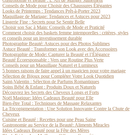
Gastronomie et Beauté : L’Art de Manger Sainement
Conseils de Mode pour Choisir des Chaussures Élégantes
Looks de Printemps : Tendances Prêt-à-Porter 2023
Maquillage de Mariage: Tendances et Astuces pour 2023
Lingerie Fine : Secrets pour Se Sentir Belle
Choisir son Sac à Main: Conseils de Mode et Praticité
Comment choisir des baskets femme intemporelles : critères, styles
et conseils pour un investissement durable
Photographie Beauté: Astuces pour des Photos Sublimes
Astuce Beauté : Transformer son Look avec des Accessoires
Photographie de Mode: Capturer la Beauté et l’Élégance
Beauté Écoresponsable : Vers une Routine Plus Verte
Conseils pour un Maquillage Naturel et Lumineux
5 bonnes raisons de faire appel à un magicien pour votre mariage
Sélection de Bijoux pour Compléter Votre Look Quotidien
Saint-Valentin : Sélection de Parfums Romantiques
Soins Bébé & Enfant : Produits Doux et Naturels
Découvrez les Secrets des Cheveux Longs et Forts
Noël Magique: Idées Cadeaux Beauté pour Elle
Bien-être Total : Techniques de Massage Relaxantes
La Tricopigmentation : Une Solution Innovante Contre la Chute de
Cheveux
Cuisine et Beauté : Recettes pour une Peau Saine
Gastronomie au Service de la Beauté: Aliments Miracles
Idées Cadeaux Beauté pour la Fête des Mères