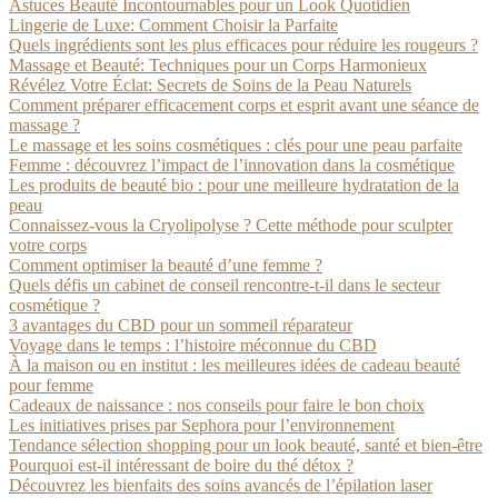
Astuces Beauté Incontournables pour un Look Quotidien
Lingerie de Luxe: Comment Choisir la Parfaite
Quels ingrédients sont les plus efficaces pour réduire les rougeurs ?
Massage et Beauté: Techniques pour un Corps Harmonieux
Révélez Votre Éclat: Secrets de Soins de la Peau Naturels
Comment préparer efficacement corps et esprit avant une séance de
massage ?
Le massage et les soins cosmétiques : clés pour une peau parfaite
Femme : découvrez l’impact de l’innovation dans la cosmétique
Les produits de beauté bio : pour une meilleure hydratation de la
peau
Connaissez-vous la Cryolipolyse ? Cette méthode pour sculpter
votre corps
Comment optimiser la beauté d’une femme ?
Quels défis un cabinet de conseil rencontre-t-il dans le secteur
cosmétique ?
3 avantages du CBD pour un sommeil réparateur
Voyage dans le temps : l’histoire méconnue du CBD
À la maison ou en institut : les meilleures idées de cadeau beauté
pour femme
Cadeaux de naissance : nos conseils pour faire le bon choix
Les initiatives prises par Sephora pour l’environnement
Tendance sélection shopping pour un look beauté, santé et bien-être
Pourquoi est-il intéressant de boire du thé détox ?
Découvrez les bienfaits des soins avancés de l’épilation laser