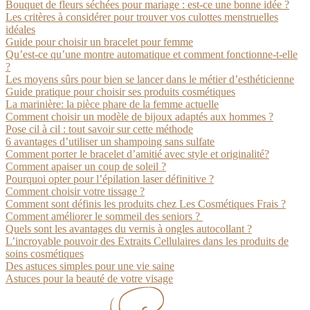
Bouquet de fleurs séchées pour mariage : est-ce une bonne idée ?
Les critères à considérer pour trouver vos culottes menstruelles
idéales
Guide pour choisir un bracelet pour femme
Qu’est-ce qu’une montre automatique et comment fonctionne-t-elle
?
Les moyens sûrs pour bien se lancer dans le métier d’esthéticienne
Guide pratique pour choisir ses produits cosmétiques
La marinière: la pièce phare de la femme actuelle
Comment choisir un modèle de bijoux adaptés aux hommes ?
Pose cil à cil : tout savoir sur cette méthode
6 avantages d’utiliser un shampoing sans sulfate
Comment porter le bracelet d’amitié avec style et originalité?
Comment apaiser un coup de soleil ?
Pourquoi opter pour l’épilation laser définitive ?
Comment choisir votre tissage ?
Comment sont définis les produits chez Les Cosmétiques Frais ?
Comment améliorer le sommeil des seniors ?
Quels sont les avantages du vernis à ongles autocollant ?
L’incroyable pouvoir des Extraits Cellulaires dans les produits de
soins cosmétiques
Des astuces simples pour une vie saine
Astuces pour la beauté de votre visage