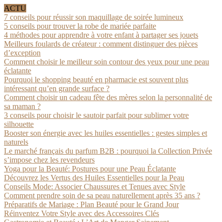
ACTU
7 conseils pour réussir son maquillage de soirée lumineux
5 conseils pour trouver la robe de mariée parfaite
4 méthodes pour apprendre à votre enfant à partager ses jouets
Meilleurs foulards de créateur : comment distinguer des pièces
d’exception
Comment choisir le meilleur soin contour des yeux pour une peau
éclatante
Pourquoi le shopping beauté en pharmacie est souvent plus
intéressant qu’en grande surface ?
Comment choisir un cadeau fête des mères selon la personnalité de
sa maman ?
3 conseils pour choisir le sautoir parfait pour sublimer votre
silhouette
Booster son énergie avec les huiles essentielles : gestes simples et
naturels
Le marché français du parfum B2B : pourquoi la Collection Privée
s’impose chez les revendeurs
Yoga pour la Beauté: Postures pour une Peau Éclatante
Découvrez les Vertus des Huiles Essentielles pour la Peau
Conseils Mode: Associer Chaussures et Tenues avec Style
Comment prendre soin de sa peau naturellement après 35 ans ?
Préparatifs de Mariage : Plan Beauté pour le Grand Jour
Réinventez Votre Style avec des Accessoires Clés