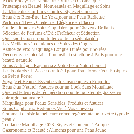
Black Friday: Les Meilleures Offres en Cosmétiques
Printemps en Beauté: Nouveautés en Maquillage et Soins
La Mode des Coiffures Courtes: Styles et Conseils
Beauté et Bien-Être: Le Yoga pour une Peau Radieuse
Parfums d’Hiver: Chaleur et Élégance en Flacon
Guide Ultime des Soins Capillaires pour Cheveux Brillants
Sélection de Parfums d’Été : Fraîcheur et Séduction
Quel sport choisir pour lutter contre la sédentarité ?
Les Meilleures Techniques de Soins des Ongles
Astuce de Pro: Maquillage Longue Durée pour Soirées
Découvrez les bienfaits d’un institut esthétique à Paris pour une
beauté naturelle
Soins Anti-âge : Rajeunissez Votre Peau Naturellement
Les Foulards : L’Accessoire Idéal pour Transformer Vos Basiques
de Prêt-à-Porter
Voyage et Beauté: Essentiels de Cosmétiques à Emporter
Beauté au Naturel: Astuces pour un Look Sans Maquillage
Quel est le temps de récupération pour le transfert de graisse en
chirurgie mammaire ?
Maquillage pour Peaux Sensibles: Produits et Astuces
Soins Capillaires: Redonnez Vie à Vos Cheveux
Comment choisir la meilleure crème régénérante pour votre type de
peau ?
Tendance Maquillage 2023: Styles et Couleurs à Adopter
Gastronomie et Beauté : Aliments pour une Peau Jeune