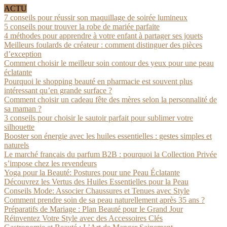
ACTU
7 conseils pour réussir son maquillage de soirée lumineux
5 conseils pour trouver la robe de mariée parfaite
4 méthodes pour apprendre à votre enfant à partager ses jouets
Meilleurs foulards de créateur : comment distinguer des pièces
d’exception
Comment choisir le meilleur soin contour des yeux pour une peau
éclatante
Pourquoi le shopping beauté en pharmacie est souvent plus
intéressant qu’en grande surface ?
Comment choisir un cadeau fête des mères selon la personnalité de
sa maman ?
3 conseils pour choisir le sautoir parfait pour sublimer votre
silhouette
Booster son énergie avec les huiles essentielles : gestes simples et
naturels
Le marché français du parfum B2B : pourquoi la Collection Privée
s’impose chez les revendeurs
Yoga pour la Beauté: Postures pour une Peau Éclatante
Découvrez les Vertus des Huiles Essentielles pour la Peau
Conseils Mode: Associer Chaussures et Tenues avec Style
Comment prendre soin de sa peau naturellement après 35 ans ?
Préparatifs de Mariage : Plan Beauté pour le Grand Jour
Réinventez Votre Style avec des Accessoires Clés