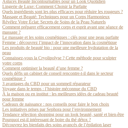
Astuces Beauté Incontournables pour un Look Quotidien
Lingerie de Luxe: Comment Choisir la Parfaite
Quels ingrédients sont les plus efficaces pour réduire les rougeurs ?
Massage et Beauté: Techniques pour un Corps Harmonieux
Révélez Votre Éclat: Secrets de Soins de la Peau Naturels
Comment préparer efficacement corps et esprit avant une séance de
massage ?
Le massage et les soins cosmétiques : clés pour une peau parfaite
Femme : découvrez l’impact de l’innovation dans la cosmétique
Les produits de beauté bio : pour une meilleure hydratation de la
peau
Connaissez-vous la Cryolipolyse ? Cette méthode pour sculpter
votre corps
Comment optimiser la beauté d’une femme ?
Quels défis un cabinet de conseil rencontre-t-il dans le secteur
cosmétique ?
3 avantages du CBD pour un sommeil réparateur
Voyage dans le temps : l’histoire méconnue du CBD
À la maison ou en institut : les meilleures idées de cadeau beauté
pour femme
Cadeaux de naissance : nos conseils pour faire le bon choix
Les initiatives prises par Sephora pour l’environnement
Tendance sélection shopping pour un look beauté, santé et bien-être
Pourquoi est-il intéressant de boire du thé détox ?
Découvrez les bienfaits des soins avancés de l’épilation laser