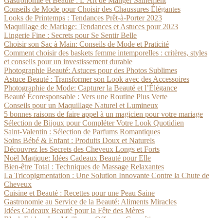
Gastronomie et Beauté : L’Art de Manger Sainement
Conseils de Mode pour Choisir des Chaussures Élégantes
Looks de Printemps : Tendances Prêt-à-Porter 2023
Maquillage de Mariage: Tendances et Astuces pour 2023
Lingerie Fine : Secrets pour Se Sentir Belle
Choisir son Sac à Main: Conseils de Mode et Praticité
Comment choisir des baskets femme intemporelles : critères, styles
et conseils pour un investissement durable
Photographie Beauté: Astuces pour des Photos Sublimes
Astuce Beauté : Transformer son Look avec des Accessoires
Photographie de Mode: Capturer la Beauté et l’Élégance
Beauté Écoresponsable : Vers une Routine Plus Verte
Conseils pour un Maquillage Naturel et Lumineux
5 bonnes raisons de faire appel à un magicien pour votre mariage
Sélection de Bijoux pour Compléter Votre Look Quotidien
Saint-Valentin : Sélection de Parfums Romantiques
Soins Bébé & Enfant : Produits Doux et Naturels
Découvrez les Secrets des Cheveux Longs et Forts
Noël Magique: Idées Cadeaux Beauté pour Elle
Bien-être Total : Techniques de Massage Relaxantes
La Tricopigmentation : Une Solution Innovante Contre la Chute de
Cheveux
Cuisine et Beauté : Recettes pour une Peau Saine
Gastronomie au Service de la Beauté: Aliments Miracles
Idées Cadeaux Beauté pour la Fête des Mères