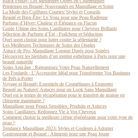
Black Friday: Les Meilleures Offres en Cosmétiques
Printemps en Beauté: Nouveautés en Maquillage et Soins
La Mode des Coiffures Courtes: Styles et Conseils
Beauté et Bien-Être: Le Yoga pour une Peau Radieuse
Parfums d’Hiver: Chaleur et Élégance en Flacon
Guide Ultime des Soins Capillaires pour Cheveux Brillants
Sélection de Parfums d’Été : Fraîcheur et Séduction
Quel sport choisir pour lutter contre la sédentarité ?
Les Meilleures Techniques de Soins des Ongles
Astuce de Pro: Maquillage Longue Durée pour Soirées
Découvrez les bienfaits d’un institut esthétique à Paris pour une
beauté naturelle
Soins Anti-âge : Rajeunissez Votre Peau Naturellement
Les Foulards : L’Accessoire Idéal pour Transformer Vos Basiques
de Prêt-à-Porter
Voyage et Beauté: Essentiels de Cosmétiques à Emporter
Beauté au Naturel: Astuces pour un Look Sans Maquillage
Quel est le temps de récupération pour le transfert de graisse en
chirurgie mammaire ?
Maquillage pour Peaux Sensibles: Produits et Astuces
Soins Capillaires: Redonnez Vie à Vos Cheveux
Comment choisir la meilleure crème régénérante pour votre type de
peau ?
Tendance Maquillage 2023: Styles et Couleurs à Adopter
Gastronomie et Beauté : Aliments pour une Peau Jeune