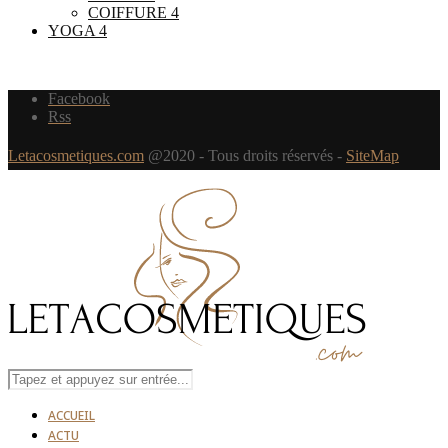
COIFFURE
4
YOGA
4
Facebook
Rss
Letacosmetiques.com
@2020 - Tous droits réservés -
SiteMap
ACCUEIL
ACTU