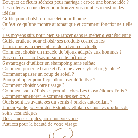
Bouquet de fleurs séchées pour mariage : est-ce une bonne idée ?
Les critères à considérer pour trouver vos culottes menstruelles
idéales
Guide pour choisir un bracelet pour femme
Qu’est-ce qu’une montre automatique et comment fonctionne-t-elle
?
Les moyens sûrs pour bien se lancer dans le métier d’esthéticienne
Guide pratique pour choisir ses produits cosmétiques
La marinière: la pièce phare de la femme actuelle
Comment choisir un modèle de bijoux adaptés aux hommes ?
Pose cil à cil : tout savoir sur cette méthode
6 avantages d’utiliser un shampoing sans sulfate
Comment porter le bracelet d’amitié avec style et originalité?
Comment apaiser un coup de soleil ?
Pourquoi opter pour l’épilation laser définitive ?
Comment choisir votre tissage ?
Comment sont définis les produits chez Les Cosmétiques Frais ?
Comment améliorer le sommeil des seniors ?
Quels sont les avantages du vernis à ongles autocollant ?
L’incroyable pouvoir des Extraits Cellulaires dans les produits de
soins cosmétiques
Des astuces simples pour une vie saine
Astuces pour la beauté de votre visage