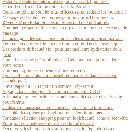
Astuces Beauté Incontournables pour un Look Quotidien
Lingerie de Luxe: Comment Choisir la Parfaite
Quels ingrédients sont les plus efficaces pour réduire les rougeurs ?
Massage et Beauté: Techniques pour un Corps Harmonieux
Révélez Votre Éclat: Secrets de Soins de la Peau Naturels
Comment préparer efficacement corps et esprit avant une séance de
massage ?
Le massage et les soins cosmétiques : clés pour une peau parfaite
Femme : découvrez l’impact de l’innovation dans la cosmétique
Les produits de beauté bio : pour une meilleure hydratation de la
peau
Connaissez-vous la Cryolipolyse ? Cette méthode pour sculpter
votre corps
Comment optimiser la beauté d’une femme ?
Quels défis un cabinet de conseil rencontre-t-il dans le secteur
cosmétique ?
3 avantages du CBD pour un sommeil réparateur
Voyage dans le temps : l’histoire méconnue du CBD
À la maison ou en institut : les meilleures idées de cadeau beauté
pour femme
Cadeaux de naissance : nos conseils pour faire le bon choix
Les initiatives prises par Sephora pour l’environnement
Tendance sélection shopping pour un look beauté, santé et bien-être
Pourquoi est-il intéressant de boire du thé détox ?
Découvrez les bienfaits des soins avancés de l’épilation laser