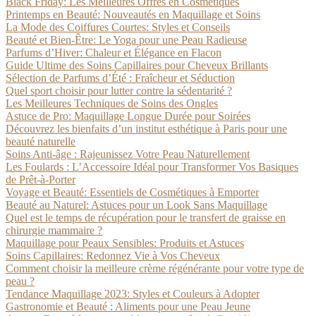
Black Friday: Les Meilleures Offres en Cosmétiques
Printemps en Beauté: Nouveautés en Maquillage et Soins
La Mode des Coiffures Courtes: Styles et Conseils
Beauté et Bien-Être: Le Yoga pour une Peau Radieuse
Parfums d’Hiver: Chaleur et Élégance en Flacon
Guide Ultime des Soins Capillaires pour Cheveux Brillants
Sélection de Parfums d’Été : Fraîcheur et Séduction
Quel sport choisir pour lutter contre la sédentarité ?
Les Meilleures Techniques de Soins des Ongles
Astuce de Pro: Maquillage Longue Durée pour Soirées
Découvrez les bienfaits d’un institut esthétique à Paris pour une
beauté naturelle
Soins Anti-âge : Rajeunissez Votre Peau Naturellement
Les Foulards : L’Accessoire Idéal pour Transformer Vos Basiques
de Prêt-à-Porter
Voyage et Beauté: Essentiels de Cosmétiques à Emporter
Beauté au Naturel: Astuces pour un Look Sans Maquillage
Quel est le temps de récupération pour le transfert de graisse en
chirurgie mammaire ?
Maquillage pour Peaux Sensibles: Produits et Astuces
Soins Capillaires: Redonnez Vie à Vos Cheveux
Comment choisir la meilleure crème régénérante pour votre type de
peau ?
Tendance Maquillage 2023: Styles et Couleurs à Adopter
Gastronomie et Beauté : Aliments pour une Peau Jeune