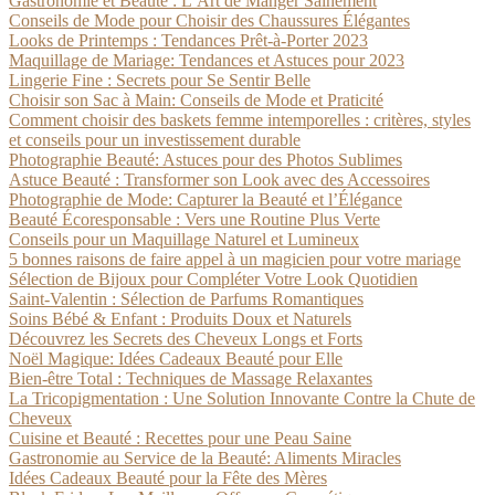
Gastronomie et Beauté : L’Art de Manger Sainement
Conseils de Mode pour Choisir des Chaussures Élégantes
Looks de Printemps : Tendances Prêt-à-Porter 2023
Maquillage de Mariage: Tendances et Astuces pour 2023
Lingerie Fine : Secrets pour Se Sentir Belle
Choisir son Sac à Main: Conseils de Mode et Praticité
Comment choisir des baskets femme intemporelles : critères, styles
et conseils pour un investissement durable
Photographie Beauté: Astuces pour des Photos Sublimes
Astuce Beauté : Transformer son Look avec des Accessoires
Photographie de Mode: Capturer la Beauté et l’Élégance
Beauté Écoresponsable : Vers une Routine Plus Verte
Conseils pour un Maquillage Naturel et Lumineux
5 bonnes raisons de faire appel à un magicien pour votre mariage
Sélection de Bijoux pour Compléter Votre Look Quotidien
Saint-Valentin : Sélection de Parfums Romantiques
Soins Bébé & Enfant : Produits Doux et Naturels
Découvrez les Secrets des Cheveux Longs et Forts
Noël Magique: Idées Cadeaux Beauté pour Elle
Bien-être Total : Techniques de Massage Relaxantes
La Tricopigmentation : Une Solution Innovante Contre la Chute de
Cheveux
Cuisine et Beauté : Recettes pour une Peau Saine
Gastronomie au Service de la Beauté: Aliments Miracles
Idées Cadeaux Beauté pour la Fête des Mères