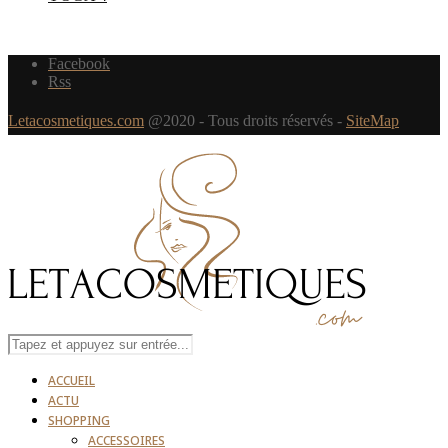
Facebook
Rss
Letacosmetiques.com
@2020 - Tous droits réservés -
SiteMap
ACCUEIL
ACTU
SHOPPING
ACCESSOIRES