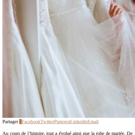
Partager
0
Facebook
Twitter
Pinterest
Linkedin
Email
Au cours de l’histoire, tout a évolué ainsi que la robe de mariée. De