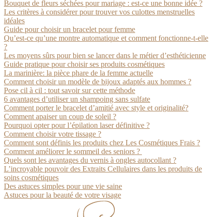
Bouquet de fleurs séchées pour mariage : est-ce une bonne idée ?
Les critères à considérer pour trouver vos culottes menstruelles
idéales
Guide pour choisir un bracelet pour femme
Qu’est-ce qu’une montre automatique et comment fonctionne-t-elle
?
Les moyens sûrs pour bien se lancer dans le métier d’esthéticienne
Guide pratique pour choisir ses produits cosmétiques
La marinière: la pièce phare de la femme actuelle
Comment choisir un modèle de bijoux adaptés aux hommes ?
Pose cil à cil : tout savoir sur cette méthode
6 avantages d’utiliser un shampoing sans sulfate
Comment porter le bracelet d’amitié avec style et originalité?
Comment apaiser un coup de soleil ?
Pourquoi opter pour l’épilation laser définitive ?
Comment choisir votre tissage ?
Comment sont définis les produits chez Les Cosmétiques Frais ?
Comment améliorer le sommeil des seniors ?
Quels sont les avantages du vernis à ongles autocollant ?
L’incroyable pouvoir des Extraits Cellulaires dans les produits de
soins cosmétiques
Des astuces simples pour une vie saine
Astuces pour la beauté de votre visage