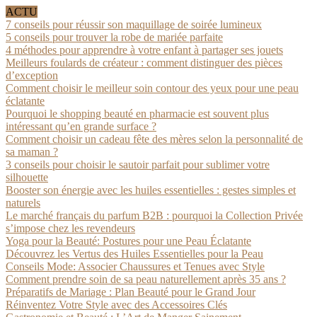
ACTU
7 conseils pour réussir son maquillage de soirée lumineux
5 conseils pour trouver la robe de mariée parfaite
4 méthodes pour apprendre à votre enfant à partager ses jouets
Meilleurs foulards de créateur : comment distinguer des pièces
d’exception
Comment choisir le meilleur soin contour des yeux pour une peau
éclatante
Pourquoi le shopping beauté en pharmacie est souvent plus
intéressant qu’en grande surface ?
Comment choisir un cadeau fête des mères selon la personnalité de
sa maman ?
3 conseils pour choisir le sautoir parfait pour sublimer votre
silhouette
Booster son énergie avec les huiles essentielles : gestes simples et
naturels
Le marché français du parfum B2B : pourquoi la Collection Privée
s’impose chez les revendeurs
Yoga pour la Beauté: Postures pour une Peau Éclatante
Découvrez les Vertus des Huiles Essentielles pour la Peau
Conseils Mode: Associer Chaussures et Tenues avec Style
Comment prendre soin de sa peau naturellement après 35 ans ?
Préparatifs de Mariage : Plan Beauté pour le Grand Jour
Réinventez Votre Style avec des Accessoires Clés