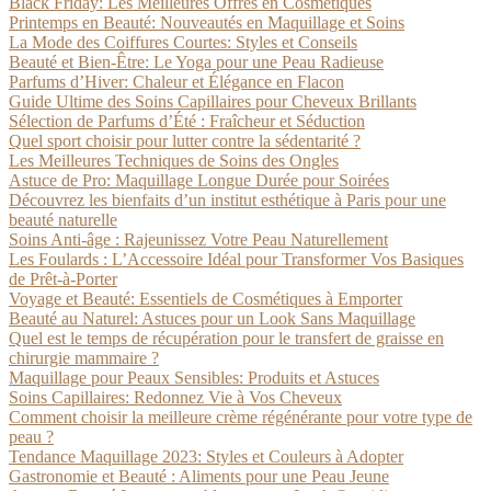
Black Friday: Les Meilleures Offres en Cosmétiques
Printemps en Beauté: Nouveautés en Maquillage et Soins
La Mode des Coiffures Courtes: Styles et Conseils
Beauté et Bien-Être: Le Yoga pour une Peau Radieuse
Parfums d’Hiver: Chaleur et Élégance en Flacon
Guide Ultime des Soins Capillaires pour Cheveux Brillants
Sélection de Parfums d’Été : Fraîcheur et Séduction
Quel sport choisir pour lutter contre la sédentarité ?
Les Meilleures Techniques de Soins des Ongles
Astuce de Pro: Maquillage Longue Durée pour Soirées
Découvrez les bienfaits d’un institut esthétique à Paris pour une
beauté naturelle
Soins Anti-âge : Rajeunissez Votre Peau Naturellement
Les Foulards : L’Accessoire Idéal pour Transformer Vos Basiques
de Prêt-à-Porter
Voyage et Beauté: Essentiels de Cosmétiques à Emporter
Beauté au Naturel: Astuces pour un Look Sans Maquillage
Quel est le temps de récupération pour le transfert de graisse en
chirurgie mammaire ?
Maquillage pour Peaux Sensibles: Produits et Astuces
Soins Capillaires: Redonnez Vie à Vos Cheveux
Comment choisir la meilleure crème régénérante pour votre type de
peau ?
Tendance Maquillage 2023: Styles et Couleurs à Adopter
Gastronomie et Beauté : Aliments pour une Peau Jeune