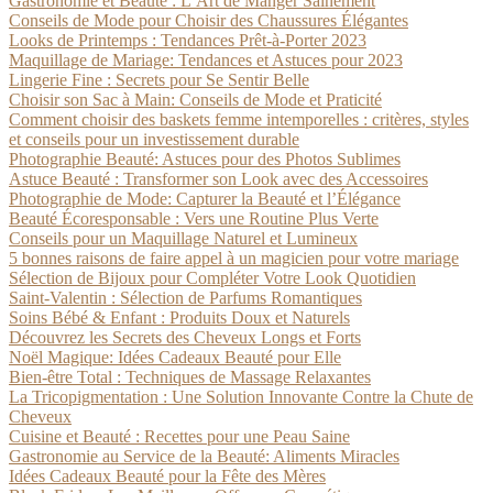
Gastronomie et Beauté : L’Art de Manger Sainement
Conseils de Mode pour Choisir des Chaussures Élégantes
Looks de Printemps : Tendances Prêt-à-Porter 2023
Maquillage de Mariage: Tendances et Astuces pour 2023
Lingerie Fine : Secrets pour Se Sentir Belle
Choisir son Sac à Main: Conseils de Mode et Praticité
Comment choisir des baskets femme intemporelles : critères, styles
et conseils pour un investissement durable
Photographie Beauté: Astuces pour des Photos Sublimes
Astuce Beauté : Transformer son Look avec des Accessoires
Photographie de Mode: Capturer la Beauté et l’Élégance
Beauté Écoresponsable : Vers une Routine Plus Verte
Conseils pour un Maquillage Naturel et Lumineux
5 bonnes raisons de faire appel à un magicien pour votre mariage
Sélection de Bijoux pour Compléter Votre Look Quotidien
Saint-Valentin : Sélection de Parfums Romantiques
Soins Bébé & Enfant : Produits Doux et Naturels
Découvrez les Secrets des Cheveux Longs et Forts
Noël Magique: Idées Cadeaux Beauté pour Elle
Bien-être Total : Techniques de Massage Relaxantes
La Tricopigmentation : Une Solution Innovante Contre la Chute de
Cheveux
Cuisine et Beauté : Recettes pour une Peau Saine
Gastronomie au Service de la Beauté: Aliments Miracles
Idées Cadeaux Beauté pour la Fête des Mères