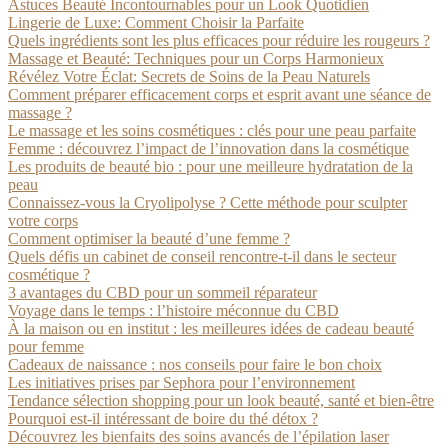
Astuces Beauté Incontournables pour un Look Quotidien
Lingerie de Luxe: Comment Choisir la Parfaite
Quels ingrédients sont les plus efficaces pour réduire les rougeurs ?
Massage et Beauté: Techniques pour un Corps Harmonieux
Révélez Votre Éclat: Secrets de Soins de la Peau Naturels
Comment préparer efficacement corps et esprit avant une séance de
massage ?
Le massage et les soins cosmétiques : clés pour une peau parfaite
Femme : découvrez l’impact de l’innovation dans la cosmétique
Les produits de beauté bio : pour une meilleure hydratation de la
peau
Connaissez-vous la Cryolipolyse ? Cette méthode pour sculpter
votre corps
Comment optimiser la beauté d’une femme ?
Quels défis un cabinet de conseil rencontre-t-il dans le secteur
cosmétique ?
3 avantages du CBD pour un sommeil réparateur
Voyage dans le temps : l’histoire méconnue du CBD
À la maison ou en institut : les meilleures idées de cadeau beauté
pour femme
Cadeaux de naissance : nos conseils pour faire le bon choix
Les initiatives prises par Sephora pour l’environnement
Tendance sélection shopping pour un look beauté, santé et bien-être
Pourquoi est-il intéressant de boire du thé détox ?
Découvrez les bienfaits des soins avancés de l’épilation laser