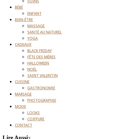
SOINS
BÉBÉ
ENFANT
BIEN-ÊTRE
MASSAGE
SANTÉ AU NATUREL
YOGA
CADEAUX
BLACK FRIDAY
FÊTE DES MÈRES
HALLOWEEN
NOËL
SAINT VALENTIN
CUISINE
GASTRONOMIE
MARIAGE
PHOTOGRAPHIE
MODE
LOOKS
COIFFURE
CONTACT
Lire Aussi
x