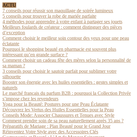
ACTU
7 conseils pour réussir son maquillage de soirée lumineux
5 conseils pour trouver la robe de mariée parfaite
4 méthodes pour apprendre à votre enfant à partager ses jouets
Meilleurs foulards de créateur : comment distinguer des pièces
d’exception
Comment choisir le meilleur soin contour des yeux pour une peau
éclatante
Pourquoi le shopping beauté en pharmacie est souvent plus
intéressant qu’en grande surface ?
Comment choisir un cadeau fête des mères selon la personnalité de
sa maman ?
3 conseils pour choisir le sautoir parfait pour sublimer votre
silhouette
Booster son énergie avec les huiles essentielles : gestes simples et
naturels
Le marché français du parfum B2B : pourquoi la Collection Privée
s’impose chez les revendeurs
Yoga pour la Beauté: Postures pour une Peau Éclatante
Découvrez les Vertus des Huiles Essentielles pour la Peau
Conseils Mode: Associer Chaussures et Tenues avec Style
Comment prendre soin de sa peau naturellement après 35 ans ?
Préparatifs de Mariage : Plan Beauté pour le Grand Jour
Réinventez Votre Style avec des Accessoires Clés