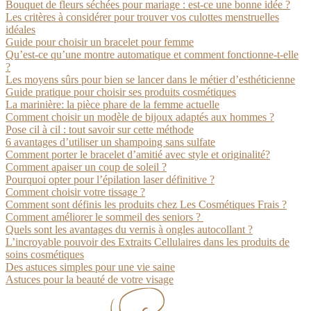
Bouquet de fleurs séchées pour mariage : est-ce une bonne idée ?
Les critères à considérer pour trouver vos culottes menstruelles
idéales
Guide pour choisir un bracelet pour femme
Qu’est-ce qu’une montre automatique et comment fonctionne-t-elle
?
Les moyens sûrs pour bien se lancer dans le métier d’esthéticienne
Guide pratique pour choisir ses produits cosmétiques
La marinière: la pièce phare de la femme actuelle
Comment choisir un modèle de bijoux adaptés aux hommes ?
Pose cil à cil : tout savoir sur cette méthode
6 avantages d’utiliser un shampoing sans sulfate
Comment porter le bracelet d’amitié avec style et originalité?
Comment apaiser un coup de soleil ?
Pourquoi opter pour l’épilation laser définitive ?
Comment choisir votre tissage ?
Comment sont définis les produits chez Les Cosmétiques Frais ?
Comment améliorer le sommeil des seniors ?
Quels sont les avantages du vernis à ongles autocollant ?
L’incroyable pouvoir des Extraits Cellulaires dans les produits de
soins cosmétiques
Des astuces simples pour une vie saine
Astuces pour la beauté de votre visage