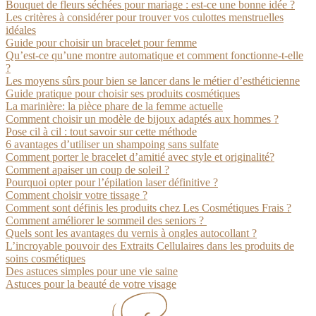
Bouquet de fleurs séchées pour mariage : est-ce une bonne idée ?
Les critères à considérer pour trouver vos culottes menstruelles
idéales
Guide pour choisir un bracelet pour femme
Qu’est-ce qu’une montre automatique et comment fonctionne-t-elle
?
Les moyens sûrs pour bien se lancer dans le métier d’esthéticienne
Guide pratique pour choisir ses produits cosmétiques
La marinière: la pièce phare de la femme actuelle
Comment choisir un modèle de bijoux adaptés aux hommes ?
Pose cil à cil : tout savoir sur cette méthode
6 avantages d’utiliser un shampoing sans sulfate
Comment porter le bracelet d’amitié avec style et originalité?
Comment apaiser un coup de soleil ?
Pourquoi opter pour l’épilation laser définitive ?
Comment choisir votre tissage ?
Comment sont définis les produits chez Les Cosmétiques Frais ?
Comment améliorer le sommeil des seniors ?
Quels sont les avantages du vernis à ongles autocollant ?
L’incroyable pouvoir des Extraits Cellulaires dans les produits de
soins cosmétiques
Des astuces simples pour une vie saine
Astuces pour la beauté de votre visage