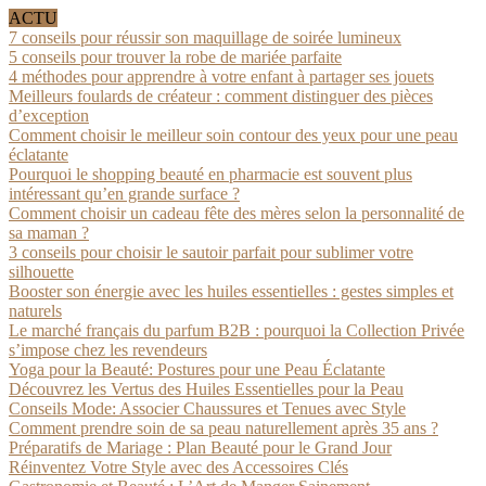
ACTU
7 conseils pour réussir son maquillage de soirée lumineux
5 conseils pour trouver la robe de mariée parfaite
4 méthodes pour apprendre à votre enfant à partager ses jouets
Meilleurs foulards de créateur : comment distinguer des pièces
d’exception
Comment choisir le meilleur soin contour des yeux pour une peau
éclatante
Pourquoi le shopping beauté en pharmacie est souvent plus
intéressant qu’en grande surface ?
Comment choisir un cadeau fête des mères selon la personnalité de
sa maman ?
3 conseils pour choisir le sautoir parfait pour sublimer votre
silhouette
Booster son énergie avec les huiles essentielles : gestes simples et
naturels
Le marché français du parfum B2B : pourquoi la Collection Privée
s’impose chez les revendeurs
Yoga pour la Beauté: Postures pour une Peau Éclatante
Découvrez les Vertus des Huiles Essentielles pour la Peau
Conseils Mode: Associer Chaussures et Tenues avec Style
Comment prendre soin de sa peau naturellement après 35 ans ?
Préparatifs de Mariage : Plan Beauté pour le Grand Jour
Réinventez Votre Style avec des Accessoires Clés