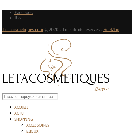
Facebook
Rss
Letacosmetiques.com
@2020 - Tous droits réservés -
SiteMap
ACCUEIL
ACTU
SHOPPING
ACCESSOIRES
BIJOUX