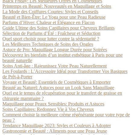
Black Friday: Les Meilleures Offres en Cosmétiques
Printemps en Beauté: Nouveautés en Maquillage et Soins
La Mode des Coiffures Courtes: Styles et Conseils
Beauté et Bien-Être: Le Yoga pour une Peau Radieuse
Parfums d’Hiver: Chaleur et Élégance en Flacon
Guide Ultime des Soins Capillaires pour Cheveux Brillants
Sélection de Parfums d’Été : Fraîcheur et Séduction
Quel sport choisir pour lutter contre la sédentarité ?
Les Meilleures Techniques de Soins des Ongles
Astuce de Pro: Maquillage Longue Durée pour Soirées
Découvrez les bienfaits d’un institut esthétique à Paris pour une
beauté naturelle
Soins Anti-âge : Rajeunissez Votre Peau Naturellement
Les Foulards : L’Accessoire Idéal pour Transformer Vos Basiques
de Prêt-à-Porter
Voyage et Beauté: Essentiels de Cosmétiques à Emporter
Beauté au Naturel: Astuces pour un Look Sans Maquillage
Quel est le temps de récupération pour le transfert de graisse en
chirurgie mammaire ?
Maquillage pour Peaux Sensibles: Produits et Astuces
Soins Capillaires: Redonnez Vie à Vos Cheveux
Comment choisir la meilleure crème régénérante pour votre type de
peau ?
Tendance Maquillage 2023: Styles et Couleurs à Adopter
Gastronomie et Beauté : Aliments pour une Peau Jeune