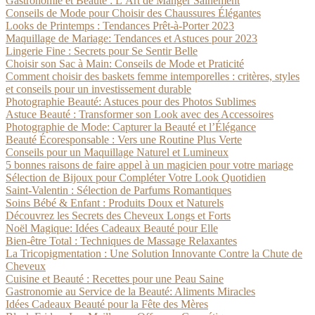
Gastronomie et Beauté : L’Art de Manger Sainement
Conseils de Mode pour Choisir des Chaussures Élégantes
Looks de Printemps : Tendances Prêt-à-Porter 2023
Maquillage de Mariage: Tendances et Astuces pour 2023
Lingerie Fine : Secrets pour Se Sentir Belle
Choisir son Sac à Main: Conseils de Mode et Praticité
Comment choisir des baskets femme intemporelles : critères, styles
et conseils pour un investissement durable
Photographie Beauté: Astuces pour des Photos Sublimes
Astuce Beauté : Transformer son Look avec des Accessoires
Photographie de Mode: Capturer la Beauté et l’Élégance
Beauté Écoresponsable : Vers une Routine Plus Verte
Conseils pour un Maquillage Naturel et Lumineux
5 bonnes raisons de faire appel à un magicien pour votre mariage
Sélection de Bijoux pour Compléter Votre Look Quotidien
Saint-Valentin : Sélection de Parfums Romantiques
Soins Bébé & Enfant : Produits Doux et Naturels
Découvrez les Secrets des Cheveux Longs et Forts
Noël Magique: Idées Cadeaux Beauté pour Elle
Bien-être Total : Techniques de Massage Relaxantes
La Tricopigmentation : Une Solution Innovante Contre la Chute de
Cheveux
Cuisine et Beauté : Recettes pour une Peau Saine
Gastronomie au Service de la Beauté: Aliments Miracles
Idées Cadeaux Beauté pour la Fête des Mères