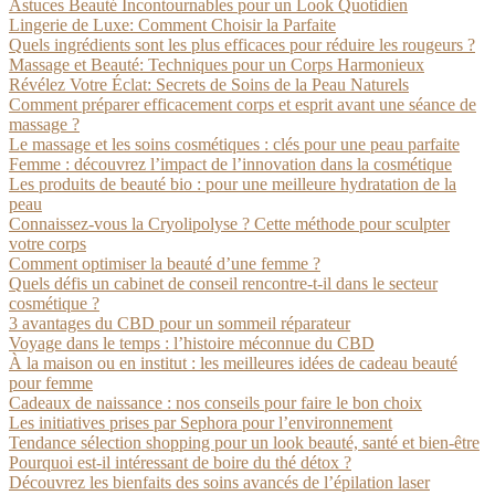
Astuces Beauté Incontournables pour un Look Quotidien
Lingerie de Luxe: Comment Choisir la Parfaite
Quels ingrédients sont les plus efficaces pour réduire les rougeurs ?
Massage et Beauté: Techniques pour un Corps Harmonieux
Révélez Votre Éclat: Secrets de Soins de la Peau Naturels
Comment préparer efficacement corps et esprit avant une séance de
massage ?
Le massage et les soins cosmétiques : clés pour une peau parfaite
Femme : découvrez l’impact de l’innovation dans la cosmétique
Les produits de beauté bio : pour une meilleure hydratation de la
peau
Connaissez-vous la Cryolipolyse ? Cette méthode pour sculpter
votre corps
Comment optimiser la beauté d’une femme ?
Quels défis un cabinet de conseil rencontre-t-il dans le secteur
cosmétique ?
3 avantages du CBD pour un sommeil réparateur
Voyage dans le temps : l’histoire méconnue du CBD
À la maison ou en institut : les meilleures idées de cadeau beauté
pour femme
Cadeaux de naissance : nos conseils pour faire le bon choix
Les initiatives prises par Sephora pour l’environnement
Tendance sélection shopping pour un look beauté, santé et bien-être
Pourquoi est-il intéressant de boire du thé détox ?
Découvrez les bienfaits des soins avancés de l’épilation laser