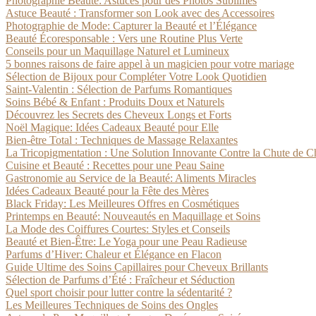
Photographie Beauté: Astuces pour des Photos Sublimes
Astuce Beauté : Transformer son Look avec des Accessoires
Photographie de Mode: Capturer la Beauté et l’Élégance
Beauté Écoresponsable : Vers une Routine Plus Verte
Conseils pour un Maquillage Naturel et Lumineux
5 bonnes raisons de faire appel à un magicien pour votre mariage
Sélection de Bijoux pour Compléter Votre Look Quotidien
Saint-Valentin : Sélection de Parfums Romantiques
Soins Bébé & Enfant : Produits Doux et Naturels
Découvrez les Secrets des Cheveux Longs et Forts
Noël Magique: Idées Cadeaux Beauté pour Elle
Bien-être Total : Techniques de Massage Relaxantes
La Tricopigmentation : Une Solution Innovante Contre la Chute de 
Cuisine et Beauté : Recettes pour une Peau Saine
Gastronomie au Service de la Beauté: Aliments Miracles
Idées Cadeaux Beauté pour la Fête des Mères
Black Friday: Les Meilleures Offres en Cosmétiques
Printemps en Beauté: Nouveautés en Maquillage et Soins
La Mode des Coiffures Courtes: Styles et Conseils
Beauté et Bien-Être: Le Yoga pour une Peau Radieuse
Parfums d’Hiver: Chaleur et Élégance en Flacon
Guide Ultime des Soins Capillaires pour Cheveux Brillants
Sélection de Parfums d’Été : Fraîcheur et Séduction
Quel sport choisir pour lutter contre la sédentarité ?
Les Meilleures Techniques de Soins des Ongles