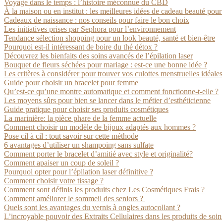
Voyage dans le temps : l’histoire méconnue du CBD
À la maison ou en institut : les meilleures idées de cadeau beauté po
Cadeaux de naissance : nos conseils pour faire le bon choix
Les initiatives prises par Sephora pour l’environnement
Tendance sélection shopping pour un look beauté, santé et bien-être
Pourquoi est-il intéressant de boire du thé détox ?
Découvrez les bienfaits des soins avancés de l’épilation laser
Bouquet de fleurs séchées pour mariage : est-ce une bonne idée ?
Les critères à considérer pour trouver vos culottes menstruelles idéale
Guide pour choisir un bracelet pour femme
Qu’est-ce qu’une montre automatique et comment fonctionne-t-elle ?
Les moyens sûrs pour bien se lancer dans le métier d’esthéticienne
Guide pratique pour choisir ses produits cosmétiques
La marinière: la pièce phare de la femme actuelle
Comment choisir un modèle de bijoux adaptés aux hommes ?
Pose cil à cil : tout savoir sur cette méthode
6 avantages d’utiliser un shampoing sans sulfate
Comment porter le bracelet d’amitié avec style et originalité?
Comment apaiser un coup de soleil ?
Pourquoi opter pour l’épilation laser définitive ?
Comment choisir votre tissage ?
Comment sont définis les produits chez Les Cosmétiques Frais ?
Comment améliorer le sommeil des seniors ?
Quels sont les avantages du vernis à ongles autocollant ?
L’incroyable pouvoir des Extraits Cellulaires dans les produits de soi