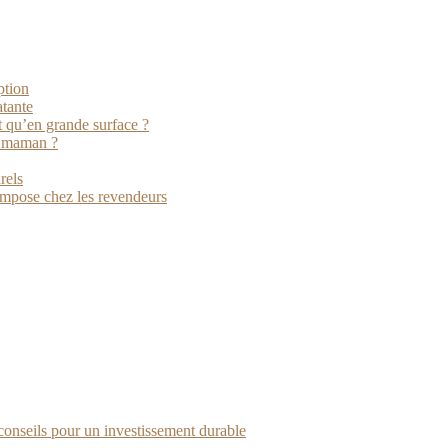
ption
atante
t qu’en grande surface ?
a maman ?
rels
impose chez les revendeurs
 conseils pour un investissement durable