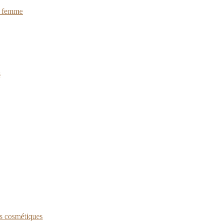
ur femme
s
ns cosmétiques