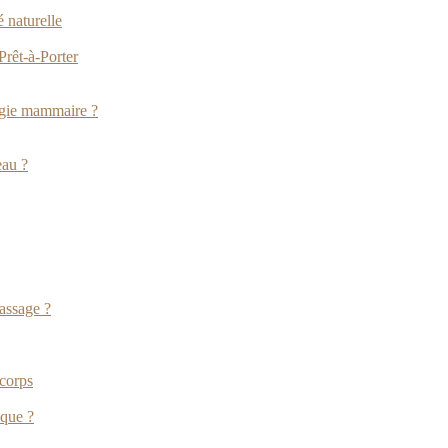
é naturelle
Prêt-à-Porter
urgie mammaire ?
eau ?
assage ?
 corps
ique ?