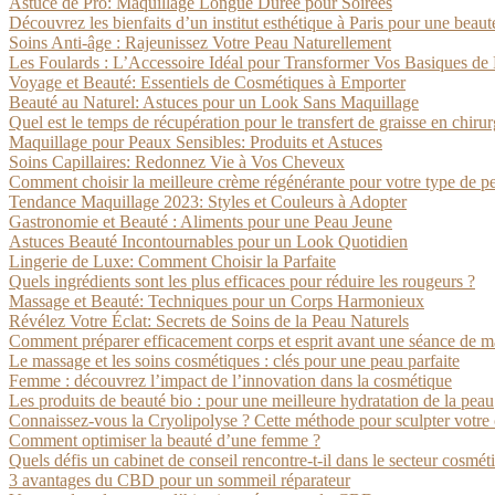
Astuce de Pro: Maquillage Longue Durée pour Soirées
Découvrez les bienfaits d’un institut esthétique à Paris pour une beaut
Soins Anti-âge : Rajeunissez Votre Peau Naturellement
Les Foulards : L’Accessoire Idéal pour Transformer Vos Basiques de 
Voyage et Beauté: Essentiels de Cosmétiques à Emporter
Beauté au Naturel: Astuces pour un Look Sans Maquillage
Quel est le temps de récupération pour le transfert de graisse en chir
Maquillage pour Peaux Sensibles: Produits et Astuces
Soins Capillaires: Redonnez Vie à Vos Cheveux
Comment choisir la meilleure crème régénérante pour votre type de p
Tendance Maquillage 2023: Styles et Couleurs à Adopter
Gastronomie et Beauté : Aliments pour une Peau Jeune
Astuces Beauté Incontournables pour un Look Quotidien
Lingerie de Luxe: Comment Choisir la Parfaite
Quels ingrédients sont les plus efficaces pour réduire les rougeurs ?
Massage et Beauté: Techniques pour un Corps Harmonieux
Révélez Votre Éclat: Secrets de Soins de la Peau Naturels
Comment préparer efficacement corps et esprit avant une séance de m
Le massage et les soins cosmétiques : clés pour une peau parfaite
Femme : découvrez l’impact de l’innovation dans la cosmétique
Les produits de beauté bio : pour une meilleure hydratation de la peau
Connaissez-vous la Cryolipolyse ? Cette méthode pour sculpter votre
Comment optimiser la beauté d’une femme ?
Quels défis un cabinet de conseil rencontre-t-il dans le secteur cosmét
3 avantages du CBD pour un sommeil réparateur