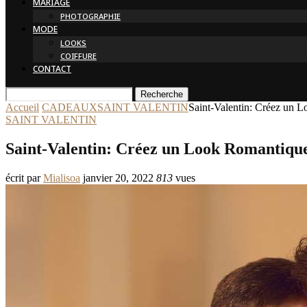
MARIAGE
PHOTOGRAPHIE
MODE
LOOKS
COIFFURE
CONTACT
Recherche
Accueil
CADEAUX
SAINT VALENTIN
Saint-Valentin: Créez un 
SAINT VALENTIN
Saint-Valentin: Créez un Look Romantique
écrit par
Mialisoa
janvier 20, 2022
813
vues