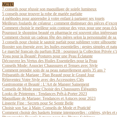
ACTU
7 conseils pour réussir son maquillage de soirée lumineux
5 conseils pour trouver la robe de mariée parfaite
4 méthodes pour apprendre à votre enfant à partager ses jouets
Meilleurs foulards de créateur : comment distinguer des pièces d’exce
Comment choisir le meilleur soin contour des yeux pour une peau écl
Pourquoi le shopping beauté en pharmacie est souvent plus intéressan
Comment choisir un cadeau fête des mères selon la personnalité de s
3 conseils pour choisir le sautoir parfait pour sublimer votre silhouette
Booster son énergie avec les huiles essentielles : gestes simples et natu
Le marché français du parfum B2B : pourquoi la Collection Privée s’
Yoga pour la Beauté: Postures pour une Peau Éclatante
Découvrez les Vertus des Huiles Essentielles pour la Peau
Conseils Mode: Associer Chaussures et Tenues avec Style
Comment prendre soin de sa peau naturellement après 35 ans ?
Préparatifs de Mariage : Plan Beauté pour le Grand Jour
Réinventez Votre Style avec des Accessoires Clés
Gastronomie et Beauté : L’Art de Manger Sainement
Conseils de Mode pour Choisir des Chaussures Élégantes
Looks de Printemps : Tendances Prêt-à-Porter 2023
Maquillage de Mariage: Tendances et Astuces pour 2023
Lingerie Fine : Secrets pour Se Sentir Belle
Choisir son Sac à Main: Conseils de Mode et Praticité
Comment choisir des baskets femme intemporelles : critères, styles et