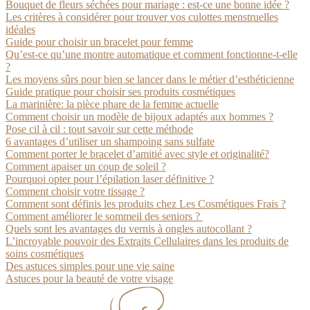
Bouquet de fleurs séchées pour mariage : est-ce une bonne idée ?
Les critères à considérer pour trouver vos culottes menstruelles
idéales
Guide pour choisir un bracelet pour femme
Qu’est-ce qu’une montre automatique et comment fonctionne-t-elle
?
Les moyens sûrs pour bien se lancer dans le métier d’esthéticienne
Guide pratique pour choisir ses produits cosmétiques
La marinière: la pièce phare de la femme actuelle
Comment choisir un modèle de bijoux adaptés aux hommes ?
Pose cil à cil : tout savoir sur cette méthode
6 avantages d’utiliser un shampoing sans sulfate
Comment porter le bracelet d’amitié avec style et originalité?
Comment apaiser un coup de soleil ?
Pourquoi opter pour l’épilation laser définitive ?
Comment choisir votre tissage ?
Comment sont définis les produits chez Les Cosmétiques Frais ?
Comment améliorer le sommeil des seniors ?
Quels sont les avantages du vernis à ongles autocollant ?
L’incroyable pouvoir des Extraits Cellulaires dans les produits de
soins cosmétiques
Des astuces simples pour une vie saine
Astuces pour la beauté de votre visage