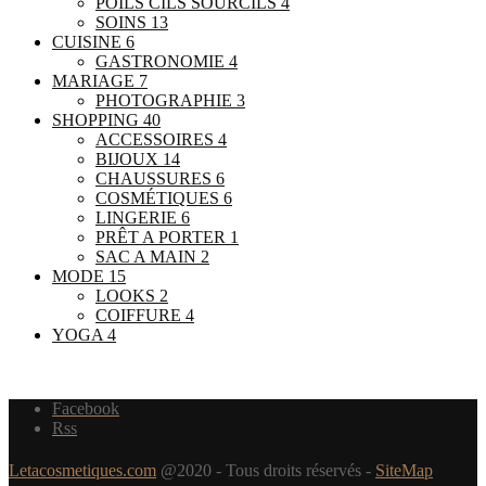
POILS CILS SOURCILS
4
SOINS
13
CUISINE
6
GASTRONOMIE
4
MARIAGE
7
PHOTOGRAPHIE
3
SHOPPING
40
ACCESSOIRES
4
BIJOUX
14
CHAUSSURES
6
COSMÉTIQUES
6
LINGERIE
6
PRÊT A PORTER
1
SAC A MAIN
2
MODE
15
LOOKS
2
COIFFURE
4
YOGA
4
Facebook
Rss
Letacosmetiques.com
@2020 - Tous droits réservés -
SiteMap