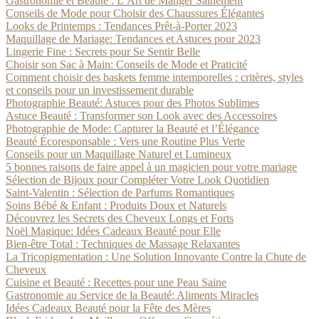
Gastronomie et Beauté : L’Art de Manger Sainement
Conseils de Mode pour Choisir des Chaussures Élégantes
Looks de Printemps : Tendances Prêt-à-Porter 2023
Maquillage de Mariage: Tendances et Astuces pour 2023
Lingerie Fine : Secrets pour Se Sentir Belle
Choisir son Sac à Main: Conseils de Mode et Praticité
Comment choisir des baskets femme intemporelles : critères, styles
et conseils pour un investissement durable
Photographie Beauté: Astuces pour des Photos Sublimes
Astuce Beauté : Transformer son Look avec des Accessoires
Photographie de Mode: Capturer la Beauté et l’Élégance
Beauté Écoresponsable : Vers une Routine Plus Verte
Conseils pour un Maquillage Naturel et Lumineux
5 bonnes raisons de faire appel à un magicien pour votre mariage
Sélection de Bijoux pour Compléter Votre Look Quotidien
Saint-Valentin : Sélection de Parfums Romantiques
Soins Bébé & Enfant : Produits Doux et Naturels
Découvrez les Secrets des Cheveux Longs et Forts
Noël Magique: Idées Cadeaux Beauté pour Elle
Bien-être Total : Techniques de Massage Relaxantes
La Tricopigmentation : Une Solution Innovante Contre la Chute de
Cheveux
Cuisine et Beauté : Recettes pour une Peau Saine
Gastronomie au Service de la Beauté: Aliments Miracles
Idées Cadeaux Beauté pour la Fête des Mères