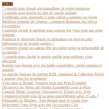
ACTU
7 conseils pour réussir son maquillage de soirée lumineux
5 conseils pour trouver la robe de mariée parfaite
4 méthodes pour apprendre à votre enfant à partager ses jouets
Meilleurs foulards de créateur : comment distinguer des pièces
d’exception
Comment choisir le meilleur soin contour des yeux pour une peau
éclatante
Pourquoi le shopping beauté en pharmacie est souvent plus
intéressant qu’en grande surface ?
Comment choisir un cadeau fête des mères selon la personnalité de
sa maman ?
3 conseils pour choisir le sautoir parfait pour sublimer votre
silhouette
Booster son énergie avec les huiles essentielles : gestes simples et
naturels
Le marché français du parfum B2B : pourquoi la Collection Privée
s’impose chez les revendeurs
Yoga pour la Beauté: Postures pour une Peau Éclatante
Découvrez les Vertus des Huiles Essentielles pour la Peau
Conseils Mode: Associer Chaussures et Tenues avec Style
Comment prendre soin de sa peau naturellement après 35 ans ?
Préparatifs de Mariage : Plan Beauté pour le Grand Jour
Réinventez Votre Style avec des Accessoires Clés