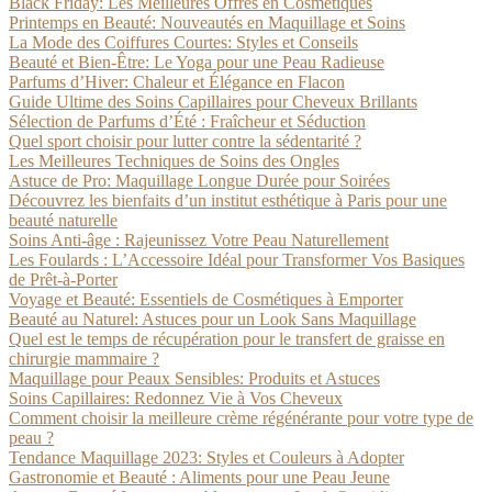
Black Friday: Les Meilleures Offres en Cosmétiques
Printemps en Beauté: Nouveautés en Maquillage et Soins
La Mode des Coiffures Courtes: Styles et Conseils
Beauté et Bien-Être: Le Yoga pour une Peau Radieuse
Parfums d’Hiver: Chaleur et Élégance en Flacon
Guide Ultime des Soins Capillaires pour Cheveux Brillants
Sélection de Parfums d’Été : Fraîcheur et Séduction
Quel sport choisir pour lutter contre la sédentarité ?
Les Meilleures Techniques de Soins des Ongles
Astuce de Pro: Maquillage Longue Durée pour Soirées
Découvrez les bienfaits d’un institut esthétique à Paris pour une
beauté naturelle
Soins Anti-âge : Rajeunissez Votre Peau Naturellement
Les Foulards : L’Accessoire Idéal pour Transformer Vos Basiques
de Prêt-à-Porter
Voyage et Beauté: Essentiels de Cosmétiques à Emporter
Beauté au Naturel: Astuces pour un Look Sans Maquillage
Quel est le temps de récupération pour le transfert de graisse en
chirurgie mammaire ?
Maquillage pour Peaux Sensibles: Produits et Astuces
Soins Capillaires: Redonnez Vie à Vos Cheveux
Comment choisir la meilleure crème régénérante pour votre type de
peau ?
Tendance Maquillage 2023: Styles et Couleurs à Adopter
Gastronomie et Beauté : Aliments pour une Peau Jeune