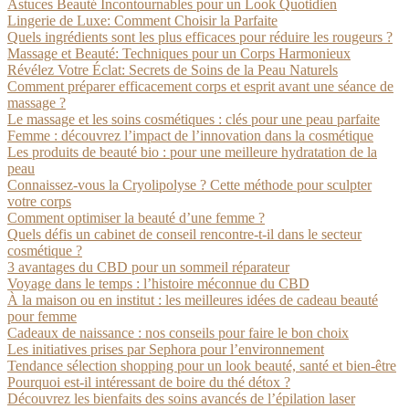
Astuces Beauté Incontournables pour un Look Quotidien
Lingerie de Luxe: Comment Choisir la Parfaite
Quels ingrédients sont les plus efficaces pour réduire les rougeurs ?
Massage et Beauté: Techniques pour un Corps Harmonieux
Révélez Votre Éclat: Secrets de Soins de la Peau Naturels
Comment préparer efficacement corps et esprit avant une séance de
massage ?
Le massage et les soins cosmétiques : clés pour une peau parfaite
Femme : découvrez l’impact de l’innovation dans la cosmétique
Les produits de beauté bio : pour une meilleure hydratation de la
peau
Connaissez-vous la Cryolipolyse ? Cette méthode pour sculpter
votre corps
Comment optimiser la beauté d’une femme ?
Quels défis un cabinet de conseil rencontre-t-il dans le secteur
cosmétique ?
3 avantages du CBD pour un sommeil réparateur
Voyage dans le temps : l’histoire méconnue du CBD
À la maison ou en institut : les meilleures idées de cadeau beauté
pour femme
Cadeaux de naissance : nos conseils pour faire le bon choix
Les initiatives prises par Sephora pour l’environnement
Tendance sélection shopping pour un look beauté, santé et bien-être
Pourquoi est-il intéressant de boire du thé détox ?
Découvrez les bienfaits des soins avancés de l’épilation laser