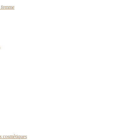
ur femme
s
ns cosmétiques