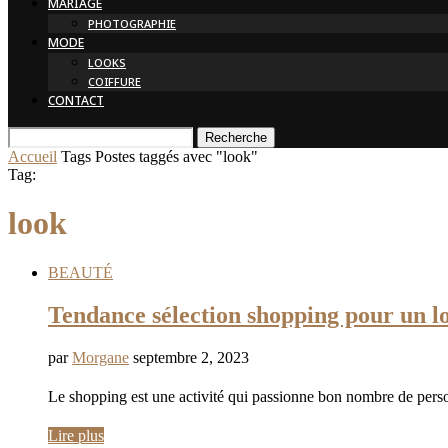
MARIAGE
PHOTOGRAPHIE
MODE
LOOKS
COIFFURE
CONTACT
Recherche
Accueil
Tags
Postes taggés avec "look"
Tag:
look
BEAUTÉ
Tendance sélection shopping pour un lo
par
Morgane
septembre 2, 2023
Le shopping est une activité qui passionne bon nombre de personn
Lire plus