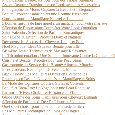
Photographie Beauté: Astuces pour des Photos Sublimes
Astuce Beauté : Transformer son Look avec des Accessoires
Photographie de Mode: Capturer la Beauté et l’Élégance
Beauté Écoresponsable : Vers une Routine Plus Verte
Conseils pour un Maquillage Naturel et Lumineux
5 bonnes raisons de faire appel à un magicien pour votre mariage
Sélection de Bijoux pour Compléter Votre Look Quotidien
Saint-Valentin : Sélection de Parfums Romantiques
Soins Bébé & Enfant : Produits Doux et Naturels
Découvrez les Secrets des Cheveux Longs et Forts
Noël Magique: Idées Cadeaux Beauté pour Elle
Bien-être Total : Techniques de Massage Relaxantes
La Tricopigmentation : Une Solution Innovante Contre la Chute de 
Cuisine et Beauté : Recettes pour une Peau Saine
Gastronomie au Service de la Beauté: Aliments Miracles
Idées Cadeaux Beauté pour la Fête des Mères
Black Friday: Les Meilleures Offres en Cosmétiques
Printemps en Beauté: Nouveautés en Maquillage et Soins
La Mode des Coiffures Courtes: Styles et Conseils
Beauté et Bien-Être: Le Yoga pour une Peau Radieuse
Parfums d’Hiver: Chaleur et Élégance en Flacon
Guide Ultime des Soins Capillaires pour Cheveux Brillants
Sélection de Parfums d’Été : Fraîcheur et Séduction
Quel sport choisir pour lutter contre la sédentarité ?
Les Meilleures Techniques de Soins des Ongles