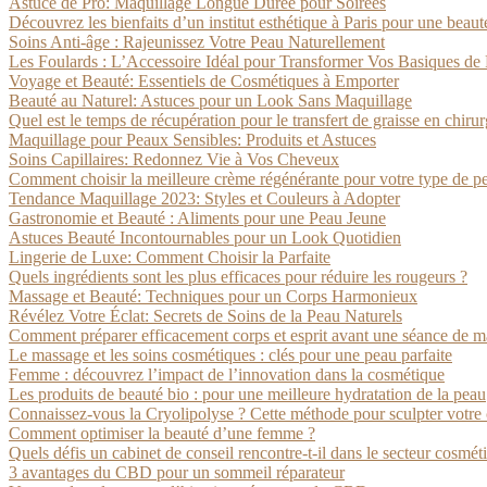
Astuce de Pro: Maquillage Longue Durée pour Soirées
Découvrez les bienfaits d’un institut esthétique à Paris pour une beaut
Soins Anti-âge : Rajeunissez Votre Peau Naturellement
Les Foulards : L’Accessoire Idéal pour Transformer Vos Basiques de 
Voyage et Beauté: Essentiels de Cosmétiques à Emporter
Beauté au Naturel: Astuces pour un Look Sans Maquillage
Quel est le temps de récupération pour le transfert de graisse en chir
Maquillage pour Peaux Sensibles: Produits et Astuces
Soins Capillaires: Redonnez Vie à Vos Cheveux
Comment choisir la meilleure crème régénérante pour votre type de p
Tendance Maquillage 2023: Styles et Couleurs à Adopter
Gastronomie et Beauté : Aliments pour une Peau Jeune
Astuces Beauté Incontournables pour un Look Quotidien
Lingerie de Luxe: Comment Choisir la Parfaite
Quels ingrédients sont les plus efficaces pour réduire les rougeurs ?
Massage et Beauté: Techniques pour un Corps Harmonieux
Révélez Votre Éclat: Secrets de Soins de la Peau Naturels
Comment préparer efficacement corps et esprit avant une séance de m
Le massage et les soins cosmétiques : clés pour une peau parfaite
Femme : découvrez l’impact de l’innovation dans la cosmétique
Les produits de beauté bio : pour une meilleure hydratation de la peau
Connaissez-vous la Cryolipolyse ? Cette méthode pour sculpter votre
Comment optimiser la beauté d’une femme ?
Quels défis un cabinet de conseil rencontre-t-il dans le secteur cosmét
3 avantages du CBD pour un sommeil réparateur