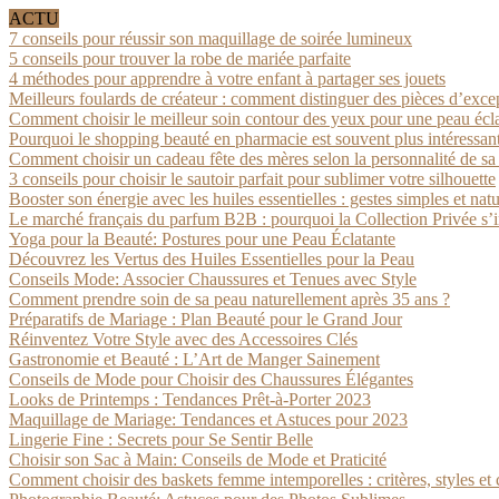
ACTU
7 conseils pour réussir son maquillage de soirée lumineux
5 conseils pour trouver la robe de mariée parfaite
4 méthodes pour apprendre à votre enfant à partager ses jouets
Meilleurs foulards de créateur : comment distinguer des pièces d’exce
Comment choisir le meilleur soin contour des yeux pour une peau écl
Pourquoi le shopping beauté en pharmacie est souvent plus intéressan
Comment choisir un cadeau fête des mères selon la personnalité de s
3 conseils pour choisir le sautoir parfait pour sublimer votre silhouette
Booster son énergie avec les huiles essentielles : gestes simples et natu
Le marché français du parfum B2B : pourquoi la Collection Privée s’
Yoga pour la Beauté: Postures pour une Peau Éclatante
Découvrez les Vertus des Huiles Essentielles pour la Peau
Conseils Mode: Associer Chaussures et Tenues avec Style
Comment prendre soin de sa peau naturellement après 35 ans ?
Préparatifs de Mariage : Plan Beauté pour le Grand Jour
Réinventez Votre Style avec des Accessoires Clés
Gastronomie et Beauté : L’Art de Manger Sainement
Conseils de Mode pour Choisir des Chaussures Élégantes
Looks de Printemps : Tendances Prêt-à-Porter 2023
Maquillage de Mariage: Tendances et Astuces pour 2023
Lingerie Fine : Secrets pour Se Sentir Belle
Choisir son Sac à Main: Conseils de Mode et Praticité
Comment choisir des baskets femme intemporelles : critères, styles et