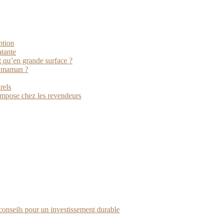
ption
atante
t qu’en grande surface ?
a maman ?
rels
impose chez les revendeurs
 conseils pour un investissement durable