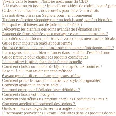
Voyage dans le temps : l’histoire méconnue du CBD
À la maison ou en institut : les meilleures idées de cadeau beauté po
Cadeaux de naissance : nos conseils pour faire le bon choix
Les initiatives prises par Sephora pour l’environnement
Tendance sélection shopping pour un look beauté, santé et bien-être
Pourquoi est-il intéressant de boire du thé détox ?
Découvrez les bienfaits des soins avancés de l’épilation laser
Bouquet de fleurs séchées pour mariage : est-ce une bonne idée ?
Les critères à considérer pour trouver vos culottes menstruelles idéale
Guide pour choisir un bracelet pour femme
Qu’est-ce qu’une montre automatique et comment fonctionne-t-elle ?
Les moyens sûrs pour bien se lancer dans le métier d’esthéticienne
Guide pratique pour choisir ses produits cosmétiques
La marinière: la pièce phare de la femme actuelle
Comment choisir un modèle de bijoux adaptés aux hommes ?
Pose cil à cil : tout savoir sur cette méthode
6 avantages d’utiliser un shampoing sans sulfate
Comment porter le bracelet d’amitié avec style et originalité?
Comment apaiser un coup de soleil ?
Pourquoi opter pour l’épilation laser définitive ?
Comment choisir votre tissage ?
Comment sont définis les produits chez Les Cosmétiques Frais ?
Comment améliorer le sommeil des seniors ?
Quels sont les avantages du vernis à ongles autocollant ?
L’incroyable pouvoir des Extraits Cellulaires dans les produits de soi