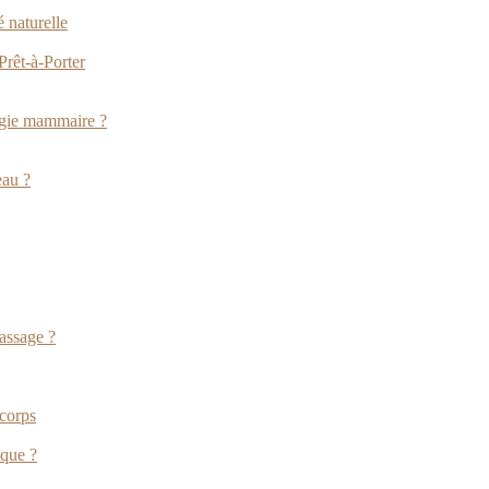
é naturelle
Prêt-à-Porter
urgie mammaire ?
eau ?
assage ?
 corps
ique ?